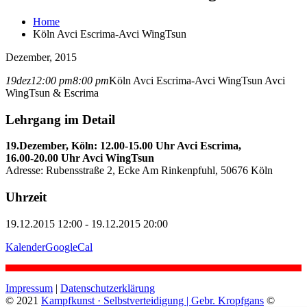
Home
Köln Avci Escrima-Avci WingTsun
Dezember, 2015
19
dez
12:00 pm
8:00 pm
Köln Avci Escrima-Avci WingTsun
Avci
WingTsun & Escrima
Lehrgang im Detail
19.Dezember, Köln: 12.00-15.00 Uhr Avci Escrima,
16.00-20.00 Uhr Avci WingTsun
Adresse: Rubensstraße 2, Ecke Am Rinkenpfuhl, 50676 Köln
Uhrzeit
19.12.2015 12:00 - 19.12.2015 20:00
Kalender
GoogleCal
Impressum
|
Datenschutzerklärung
© 2021
Kampfkunst · Selbstverteidigung | Gebr. Kropfgans
©