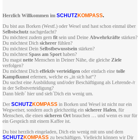
Herzlich Willkommen im
SCHUTZ
KOMPASS
.
Du bist aus Borken (Westf.) oder Wesel und hast schon einmal über
Selbstschutz
nachgedacht?
Du möchtest zudem gern
fit
sein und Deine
Abwehrkräfte
stärken?
Du möchtest Dich
sicherer
fühlen?
Du möchtest Dein
Selbstbewusstsein
stärken?
Du möchtest
Spass
am Sport
haben?
Du magst
nette
Menschen in Deiner Nähe, die gleiche
Ziele
verfolgen?
Du möchtest Dich
effektiv verteidigen
oder einfach eine
tolle
Kampfkunst
erlernen, welche es „in sich hat“?
Du suchst eine Ausbildung und/oder Beschäftigung als Lehrende-/r
in der Selbstverteidigung?
Dann bleib´ hier und sieh´Dich ein wenig um.
Der
SCHUTZ
KOMPASS
in Borken und Wesel ist nicht nur ein
Wegweiser, sondern auch gleichzeitig ein
sicherer Hafen
, für
Menschen, die einen
sicheren Ort
brauchen … und wenn es nur für
ein Gespräch mit einem Kaffee ist.
Du bist herzlich eingeladen, Dich ein wenig mit uns und dem
SCHUTZ
KOMPASS
zu beschäftigen. Vielleicht können wir Dir