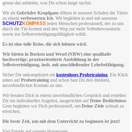
genau das anbieten, was Du schon lange suchst.
Wir als
Gebrüder Kropfgans
öffnen in unseren Schulen die Türen
zu einem
verbesserten Ich
. Wir begleiten in und mit unserem
SCHUTZ
KOMPASS
jeden Menschen professionell, der zu uns
durch die Tür kommt und den Weg zur mehr Selbstbewusstsein
sowie zur Selbstverteidigungsfähigkeit wählt.
Es ist eine tolle Reise, die sich lohnen wird.
Wir bieten in Borken und Wesel (NRW) eine qualitativ
hochwertige, praxisorientierte Ausbildung in der
Selbstverteidigung, insb. mit anschließender Lehrbefähigung.
Sicher Dir unkompliziert ein
kostenloses Probetraining
. Ein Klick
unten auf
Probetraining
und schon hast Du den direkten,
unverbindlichen Kontakt zu uns.
Wir beraten Dich in einem unverbindlichen Gespräch und erstellen
Dir ein individuelles Angebot, ausgerichtet auf
Deine Bedürfnisse
.
Gern begleiten wir Dich professionell, um
Deine Ziele
zeitnah zu
erreichen.
Die beste Zeit, um mit dem Unterricht zu beginnen ist jetzt!
Viel Freude auf unserer Homepage.